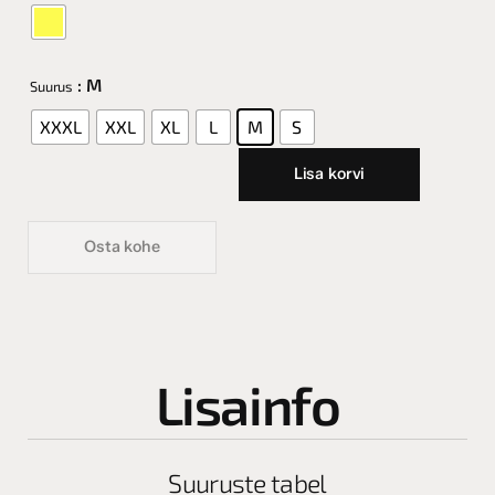
: M
Suurus
XXXL
XXL
XL
L
M
S
Lisa korvi
Osta kohe
Lisainfo
Suuruste tabel