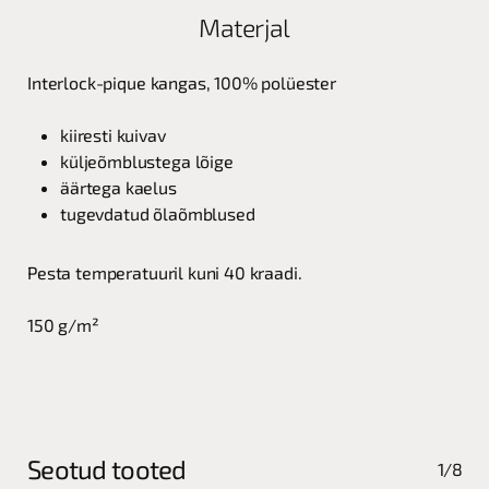
Materjal
Interlock-pique kangas, 100% polüester
kiiresti kuivav
küljeõmblustega lõige
äärtega kaelus
tugevdatud õlaõmblused
Pesta temperatuuril kuni 40 kraadi.
150 g/m²
Seotud tooted
1/8