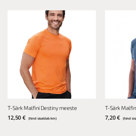
This
This
Vali
T-Särk Malfini Destiny meeste
T-Särk Malfi
product
product
has
has
12,50
€
7,20
€
(hind sisaldab km)
(hind si
multiple
multiple
variants.
variants.