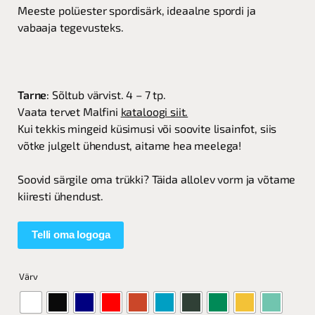
Meeste polüester spordisärk, ideaalne spordi ja
vabaaja tegevusteks.
Tarne
: Sõltub värvist. 4 – 7 tp.
Vaata tervet Malfini
kataloogi siit.
Kui tekkis mingeid küsimusi või soovite lisainfot, siis
võtke julgelt ühendust, aitame hea meelega!
Soovid särgile oma trükki? Täida allolev vorm ja võtame
kiiresti ühendust.
Telli oma logoga
Värv