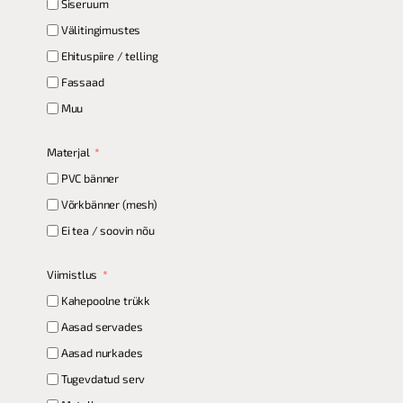
Siseruum
Välitingimustes
Ehituspiire / telling
Fassaad
Muu
Materjal
PVC bänner
Võrkbänner (mesh)
Ei tea / soovin nõu
Viimistlus
Kahepoolne trükk
Aasad servades
Aasad nurkades
Tugevdatud serv