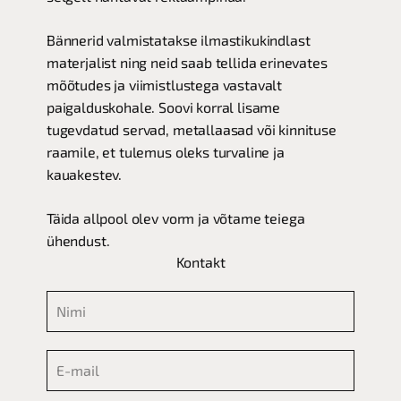
Bännerid valmistatakse ilmastikukindlast
materjalist ning neid saab tellida erinevates
mõõtudes ja viimistlustega vastavalt
paigalduskohale. Soovi korral lisame
tugevdatud servad, metallaasad või kinnituse
raamile, et tulemus oleks turvaline ja
kauakestev.
Täida allpool olev vorm ja võtame teiega
ühendust.
Kontakt