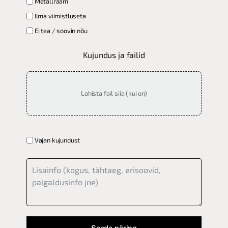
Metallraam
Ilma viimistluseta
Ei tea / soovin nõu
Kujundus ja failid
Lohista fail siia (kui on)
Vajan kujundust