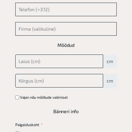
Mõõdud
cm
cm
Vajan nõu mõõtude valimisel
Bänneri info
Paigalduskoht