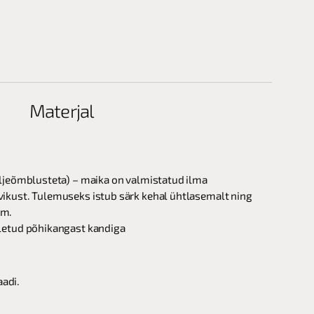
Materjal
üljeõmblusteta) – maika on valmistatud ilma
vikust. Tulemuseks istub särk kehal ühtlasemalt ning
em.
tletud põhikangast kandiga
aadi.