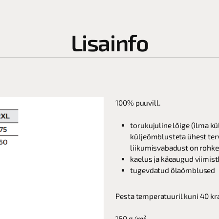
Lisainfo
100% puuvill.
torukujuline lõige (ilma k
küljeõmblusteta ühest ter
liikumisvabadust on rohk
kaelus ja käeaugud viimis
tugevdatud õlaõmblused
Pesta temperatuuril kuni 40 kr
160 g/m²