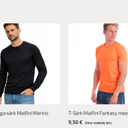
This
Vali
Vali
ega särk Malfini Merino
T-Särk Malfini Fantasy mee
product
has
9,50
€
(hind sisaldab km)
multiple