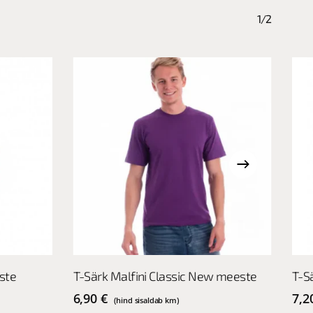
1/2
This
This
Vali
ste
T-Särk Malfini Classic New meeste
T-S
product
pro
has
has
6,90
€
7,2
(hind sisaldab km)
multiple
mult