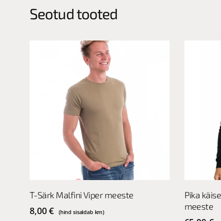
Seotud tooted
This
This
Vali
T-Särk Malfini Viper meeste
Pika käis
product
product
meeste
has
has
8,00
€
(hind sisaldab km)
multiple
multiple