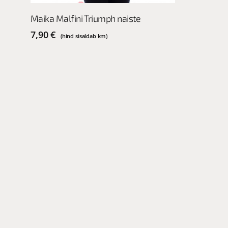
This
Vali
Maika Malfini Triumph naiste
product
has
7,90
€
(hind sisaldab km)
multiple
variants.
The
options
may
be
chosen
on
the
product
page