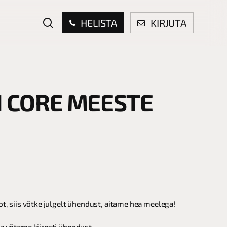
search
HELISTA
KIRJUTA
I CORE MEESTE
ot, siis võtke julgelt ühendust, aitame hea meelega!