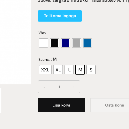
Soovid särgile oma trükki? Täida allolev vorm 
Telli oma logoga
Värv
: M
Suurus
XXL
XL
L
M
S
Lisa korvi
Osta kohe