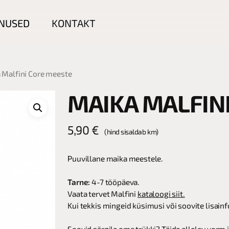
NUSED
KONTAKT
 Malfini Core meeste
MAIKA MALFIN
5,90
€
(hind sisaldab km)
Puuvillane maika meestele.
Tarne:
4-7 tööpäeva.
Vaata tervet Malfini
kataloogi siit.
Kui tekkis mingeid küsimusi või soovite lisainf