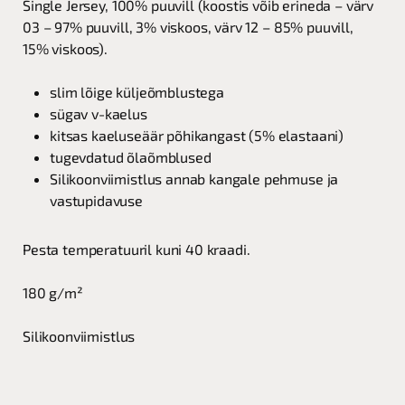
Single Jersey, 100% puuvill (koostis võib erineda – värv
03 – 97% puuvill, 3% viskoos, värv 12 – 85% puuvill,
15% viskoos).
slim lõige küljeõmblustega
sügav v-kaelus
kitsas kaeluseäär põhikangast (5% elastaani)
tugevdatud õlaõmblused
Silikoonviimistlus annab kangale pehmuse ja
vastupidavuse
Pesta temperatuuril kuni 40 kraadi.
180 g/m²
Silikoonviimistlus