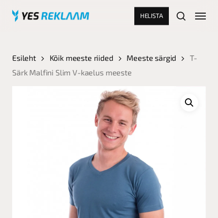
Skip
Menu
HELISTA
to
search
main
Close
content
Menu
Esileht
Kõik meeste riided
Meeste särgid
T-
Särk Malfini Slim V-kaelus meeste