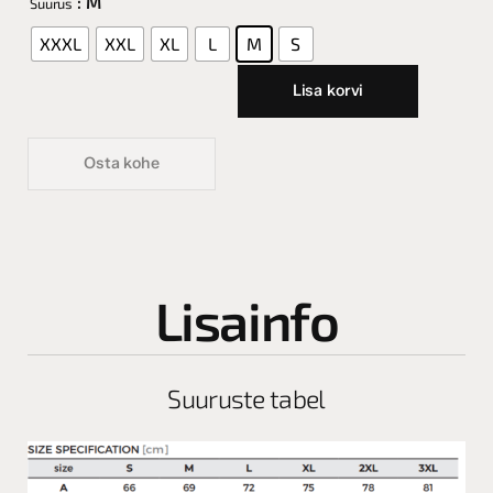
: M
Suurus
XXXL
XXL
XL
L
M
S
Lisa korvi
Osta kohe
Lisainfo
Suuruste tabel