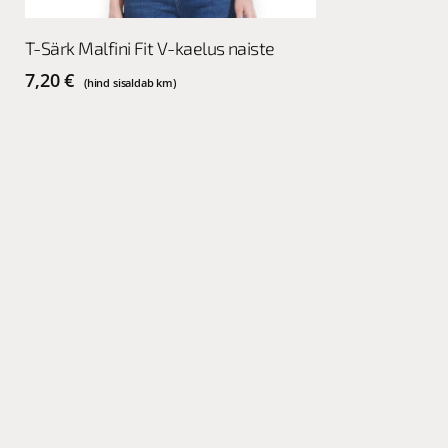
This
Vali
T-Särk Malfini Fit V-kaelus naiste
product
has
7,20
€
(hind sisaldab km)
multiple
variants.
The
options
may
be
chosen
on
the
product
page