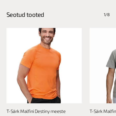
Seotud tooted
1/8
This
This
Vali
T-Särk Malfini Destiny meeste
T-Särk Malfin
product
product