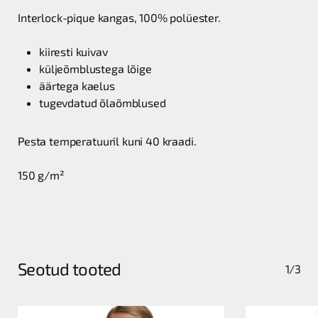
Interlock-pique kangas, 100% polüester.
kiiresti kuivav
küljeõmblustega lõige
äärtega kaelus
tugevdatud õlaõmblused
Pesta temperatuuril kuni 40 kraadi.
150 g/m²
Seotud tooted
1/3