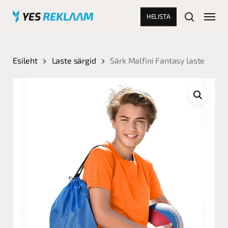
Skip
Menu
HELISTA
to
search
main
Close
content
Menu
Esileht
Laste särgid
Särk Malfini Fantasy laste