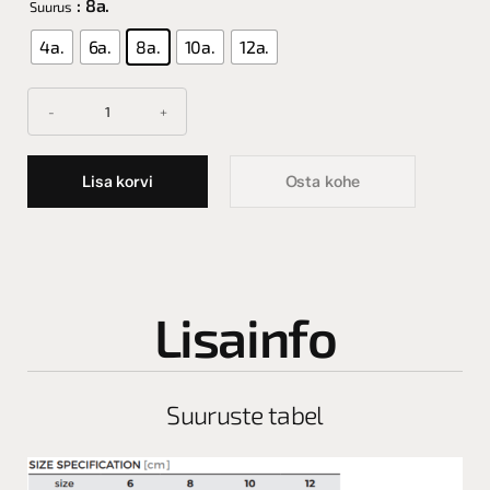
: 8a.
Suurus
4a.
6a.
8a.
10a.
12a.
Lisa korvi
Osta kohe
Lisainfo
Suuruste tabel