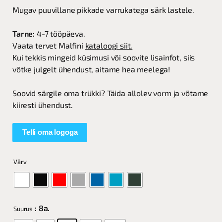
Mugav puuvillane pikkade varrukatega särk lastele.
Tarne:
4-7 tööpäeva.
Vaata tervet Malfini
kataloogi siit.
Kui tekkis mingeid küsimusi või soovite lisainfot, siis
võtke julgelt ühendust, aitame hea meelega!
Soovid särgile oma trükki? Täida allolev vorm ja võtame
kiiresti ühendust.
Telli oma logoga
Värv
: 8a.
Suurus