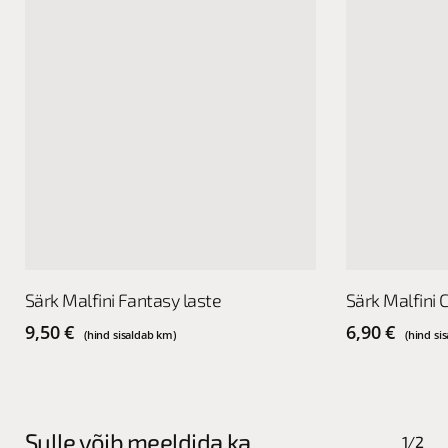
This
This
Vali
Särk Malfini Fantasy laste
Särk Malfini 
product
product
has
has
9,50
€
6,90
€
(hind sisaldab km)
(hind si
multiple
multiple
variants.
variants.
The
The
options
options
Sulle võib meeldida ka…
1/2