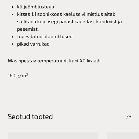
küljeõmblustega
kitsas 1:1 soonikkoes kaeluse viimistlus aitab
säilitada kuju isegi pärast sagedast kandmist ja
pesemist.
tugevdatud õlaõmblused
pikad varrukad
Masinpestav temperatuuril kuni 40 kraadi.
160 g/m²
Seotud tooted
1/3