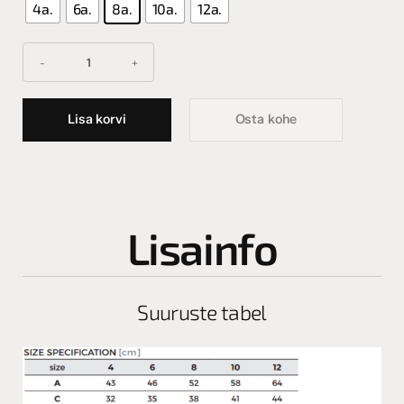
4a.
6a.
8a.
10a.
12a.
Lisa korvi
Osta kohe
Lisainfo
Suuruste tabel