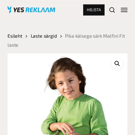
Skip
Menu
HELISTA
to
search
main
Close
content
Menu
Esileht
Laste särgid
Pika käisega särk Malfini Fit
laste