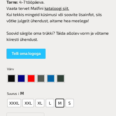
Tarne:
4-7 tööpäeva.
Vaata tervet Malfini
kataloogi siit.
Kui tekkis mingeid küsimusi või soovite lisainfot, siis
võtke julgelt ühendust, aitame hea meelega!
Soovid särgile oma trükki? Täida allolev vorm ja võtame
kiiresti ühendust.
Telli oma logoga
Värv
: M
Suurus
XXXL
XXL
XL
L
M
S