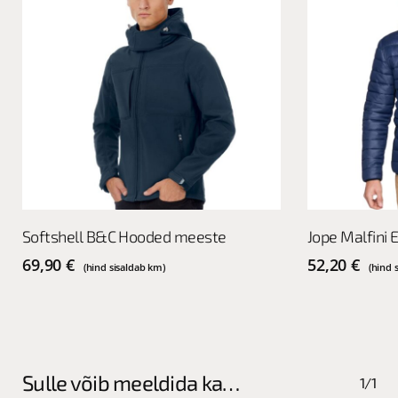
This
This
Vali
Softshell B&C Hooded meeste
Jope Malfini
product
product
has
has
69,90
€
52,20
€
(hind sisaldab km)
(hind 
multiple
multiple
variants.
variants.
The
The
options
options
may
may
Sulle võib meeldida ka…
1/1
be
be