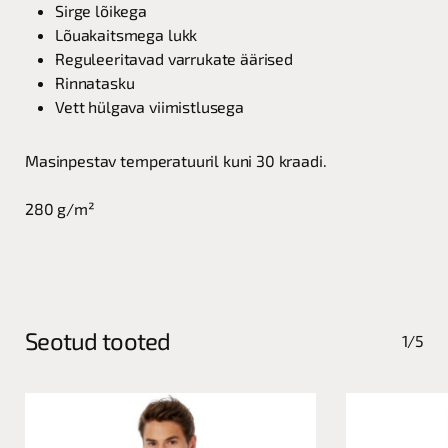
Sirge lõikega
Lõuakaitsmega lukk
Reguleeritavad varrukate äärised
Rinnatasku
Vett hülgava viimistlusega
Masinpestav temperatuuril kuni 30 kraadi.
280 g/m²
Seotud tooted
1/5