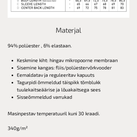
Materjal
94% polüester , 6% elastaan.
Keskmine kiht: hingav mikropoorne membraan
Sisemine kangas: fliis/polüestervõrkvooder
Eemaldatav ja reguleeritav kapuuts
Tagurpidi õmmeldud täispikk tõmblukk
tuulekaitseäärise ja lõuakaitsega sees
Sisseõmmeldud varrukad
Masinpestav temperatuuril kuni 30 kraadi.
340g/m²