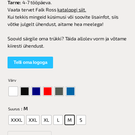
Tarne:
4-7 tööpäeva.
Vaata tervet Falk Ross
kataloogi siit.
Kui tekkis mingeid küsimusi või soovite lisainfot, siis
võtke julgelt ühendust, aitame hea meelega!
Soovid särgile oma trükki? Täida allolev vorm ja võtame
kiiresti ühendust.
Telli oma logoga
Värv
: M
Suurus
XXXL
XXL
XL
L
M
S