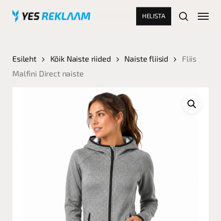
Skip
Menu
HELISTA
to
search
main
Close
content
Menu
Esileht
Kõik Naiste riided
Naiste fliisid
Fliis
Malfini Direct naiste