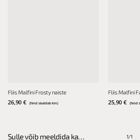
This
This
Vali
Fliis Malfini Frosty naiste
Fliis Malfini 
product
product
has
has
26,90
€
25,90
€
(hind sisaldab km)
(hind 
multiple
multiple
variants.
variants.
The
The
options
options
Sulle võib meeldida ka…
1/1
may
may