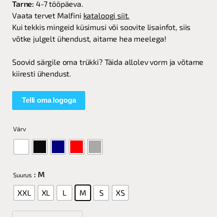
Tarne:
4-7 tööpäeva.
Vaata tervet Malfini
kataloogi siit.
Kui tekkis mingeid küsimusi või soovite lisainfot, siis
võtke julgelt ühendust, aitame hea meelega!
Soovid särgile oma trükki? Täida allolev vorm ja võtame
kiiresti ühendust.
Telli oma logoga
Värv
: M
Suurus
XXL
XL
L
M
S
XS