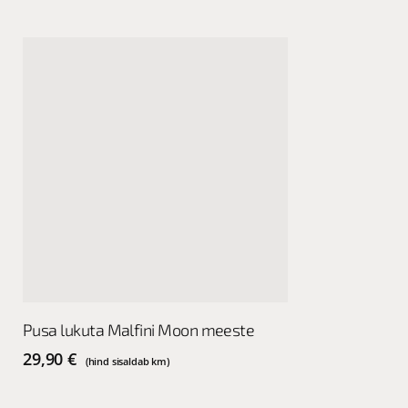
be
be
chosen
chosen
on
on
the
the
product
product
page
page
This
Vali
Pusa lukuta Malfini Moon meeste
product
has
29,90
€
(hind sisaldab km)
multiple
variants.