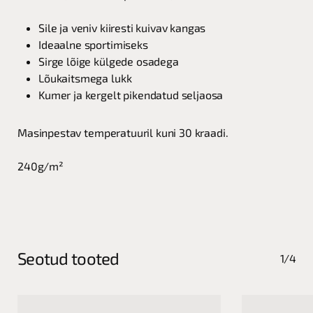
Sile ja veniv kiiresti kuivav kangas
Ideaalne sportimiseks
Sirge lõige külgede osadega
Lõukaitsmega lukk
Kumer ja kergelt pikendatud seljaosa
Masinpestav temperatuuril kuni 30 kraadi.
240g/m²
Seotud tooted
1/4