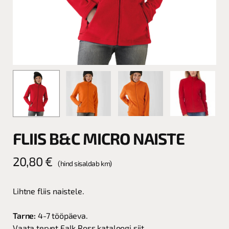
FLIIS B&C MICRO NAISTE
20,80
€
(hind sisaldab km)
Lihtne fliis naistele.
Tarne:
4-7 tööpäeva.
Vaata tervet Falk Ross
kataloogi siit.