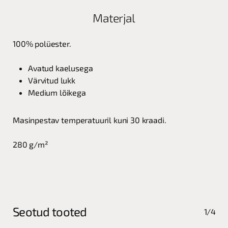
Materjal
100% polüester.
Avatud kaelusega
Värvitud lukk
Medium lõikega
Masinpestav temperatuuril kuni 30 kraadi.
280 g/m²
Seotud tooted
1/4