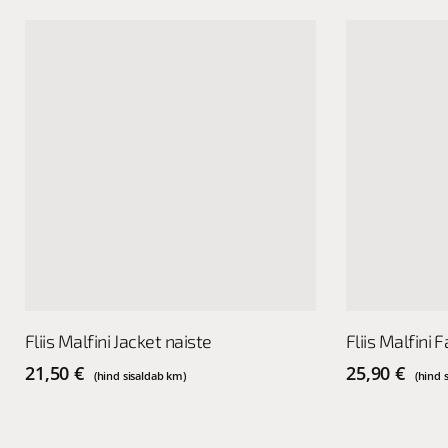
This
This
Vali
Fliis Malfini Jacket naiste
Fliis Malfini 
product
product
has
has
21,50
€
25,90
€
(hind sisaldab km)
(hind 
multiple
multiple
variants.
variants.
The
The