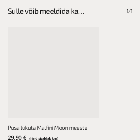
options
options
Sulle võib meeldida ka…
1/1
may
may
be
be
chosen
chosen
on
on
the
the
product
product
page
page
This
Vali
Pusa lukuta Malfini Moon meeste
product
has
29,90
€
(hind sisaldab km)