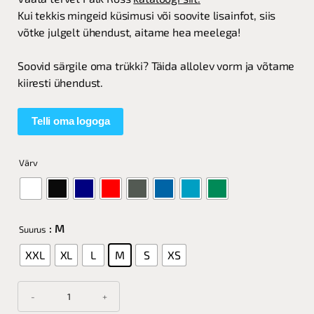
Kui tekkis mingeid küsimusi või soovite lisainfot, siis
võtke julgelt ühendust, aitame hea meelega!
Soovid särgile oma trükki? Täida allolev vorm ja võtame
kiiresti ühendust.
Telli oma logoga
Värv
: M
Suurus
XXL
XL
L
M
S
XS