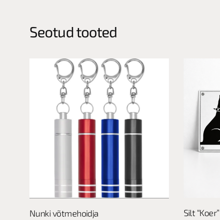
Seotud tooted
This
Vali
Silt “Koer”
Nunki võtmehoidja
product