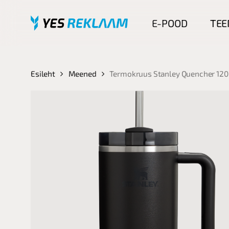
Skip
to
E-POOD
TEE
main
content
Esileht
Meened
Termokruus Stanley Quencher 120
Otsimise jaoks vajuta ENTER