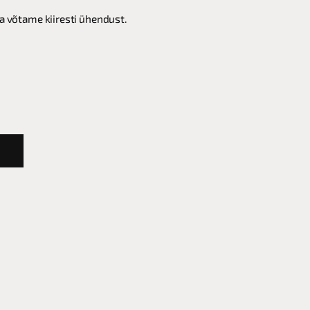
ja võtame kiiresti ühendust.