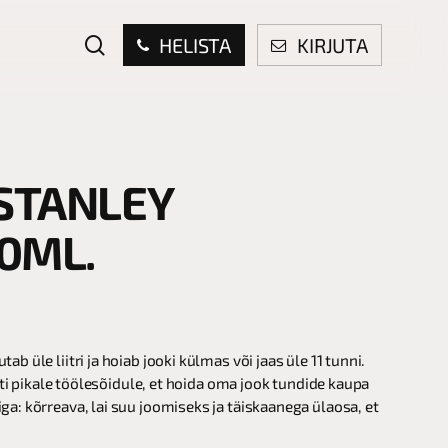
search
HELISTA
KIRJUTA
STANLEY
0ML.
 üle liitri ja hoiab jooki külmas või jaas üle 11 tunni.
iti pikale töölesõidule, et hoida oma jook tundide kaupa
a: kõrreava, lai suu joomiseks ja täiskaanega ülaosa, et