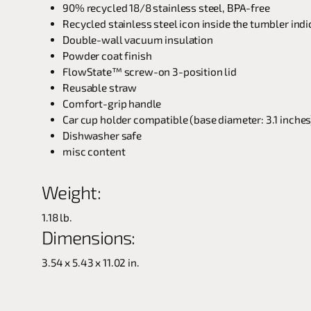
90% recycled 18/8 stainless steel, BPA-free
Recycled stainless steel icon inside the tumbler in
Double-wall vacuum insulation
Powder coat finish
FlowState™ screw-on 3-position lid
Reusable straw
Comfort-grip handle
Car cup holder compatible (base diameter: 3.1 inches
Dishwasher safe
misc content
Weight:
1.18 lb.
Dimensions:
3.54 x 5.43 x 11.02 in.