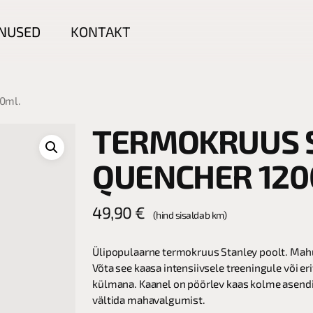
NUSED
KONTAKT
0ml.
TERMOKRUUS 
QUENCHER 120
49,90
€
(hind sisaldab km)
Ülipopulaarne termokruus Stanley poolt. Mahutab
Võta see kaasa intensiivsele treeningule või er
külmana. Kaanel on pöörlev kaas kolme asendig
vältida mahavalgumist.