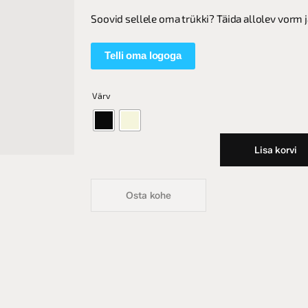
Soovid sellele oma trükki? Täida allolev vorm 
Telli oma logoga
Värv
Lisa korvi
Osta kohe