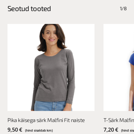
Seotud tooted
1/8
This
This
Vali
Pika käisega särk Malfini Fit naiste
T-Särk Malfin
product
product
has
has
9,50
€
7,20
€
(hind sisaldab km)
(hind si