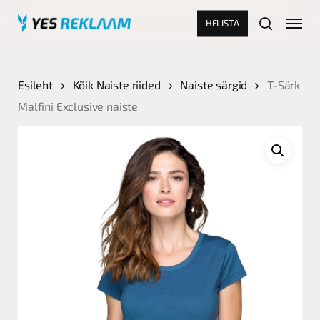
Skip
Menu
HELISTA
to
search
main
Close
content
Menu
Esileht
Kõik Naiste riided
Naiste särgid
T-Särk
Malfini Exclusive naiste