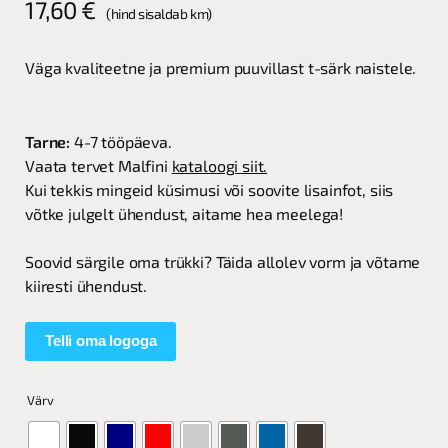
17,60
€
(hind sisaldab km)
Väga kvaliteetne ja premium puuvillast t-särk naistele.
Tarne:
4-7 tööpäeva.
Vaata tervet Malfini
kataloogi siit.
Kui tekkis mingeid küsimusi või soovite lisainfot, siis
võtke julgelt ühendust, aitame hea meelega!
Soovid särgile oma trükki? Täida allolev vorm ja võtame
kiiresti ühendust.
Telli oma logoga
Värv