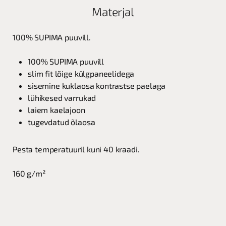
Materjal
100% SUPIMA puuvill.
100% SUPIMA puuvill
slim fit lõige külgpaneelidega
sisemine kuklaosa kontrastse paelaga
lühikesed varrukad
laiem kaelajoon
tugevdatud õlaosa
Pesta temperatuuril kuni 40 kraadi.
160 g/m²