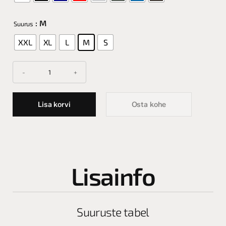
: M
Suurus
XXL
XL
L
M
S
Lisa korvi
Osta kohe
Lisainfo
Suuruste tabel