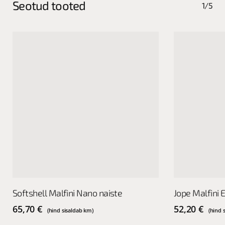
Seotud tooted
1/5
This
This
Vali
Softshell Malfini Nano naiste
Jope Malfini 
product
product
has
has
65,70
€
52,20
€
(hind sisaldab km)
(hind 
multiple
multiple