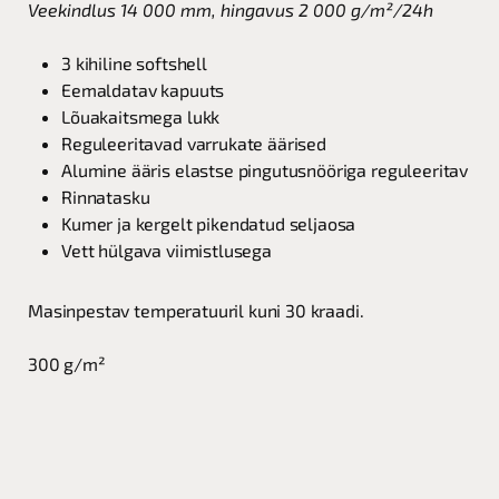
Veekindlus 14 000 mm, hingavus 2 000 g/m²/24h
3 kihiline softshell
Eemaldatav kapuuts
Lõuakaitsmega lukk
Reguleeritavad varrukate äärised
Alumine ääris elastse pingutusnööriga reguleeritav
Rinnatasku
Kumer ja kergelt pikendatud seljaosa
Vett hülgava viimistlusega
Masinpestav temperatuuril kuni 30 kraadi.
300 g/m²