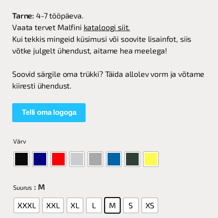
Tarne:
4-7 tööpäeva.
Vaata tervet Malfini
kataloogi siit.
Kui tekkis mingeid küsimusi või soovite lisainfot, siis
võtke julgelt ühendust, aitame hea meelega!
Soovid särgile oma trükki? Täida allolev vorm ja võtame
kiiresti ühendust.
Telli oma logoga
Värv
: M
Suurus
XXXL
XXL
XL
L
M
S
XS