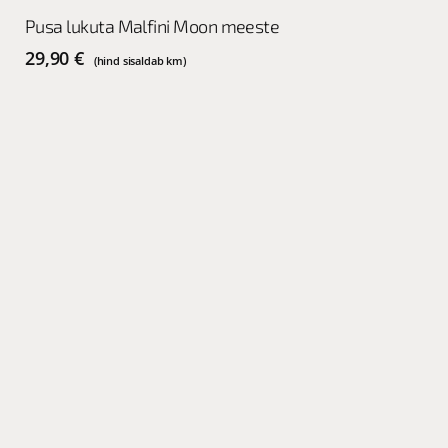
This
Vali
Pusa lukuta Malfini Moon meeste
product
has
29,90
€
(hind sisaldab km)
multiple
variants.
The
options
may
be
chosen
on
the
product
page