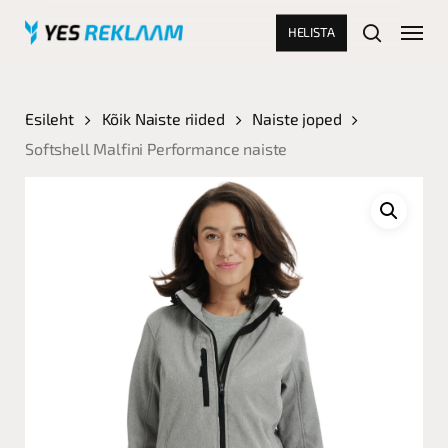
Skip
Menu
HELISTA
to
search
main
Close
content
Menu
Esileht
Kõik Naiste riided
Naiste joped
Softshell Malfini Performance naiste