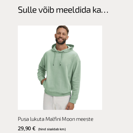
may
may
Sulle võib meeldida ka…
be
be
chosen
chosen
on
on
the
the
product
product
page
page
This
Vali
Pusa lukuta Malfini Moon meeste
product
has
29,90
€
(hind sisaldab km)