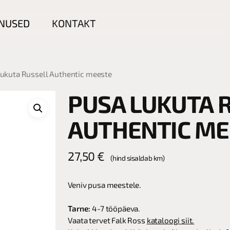
NUSED
KONTAKT
lukuta Russell Authentic meeste
PUSA LUKUTA 
AUTHENTIC ME
27,50
€
(hind sisaldab km)
Veniv pusa meestele.
Tarne:
4-7 tööpäeva.
Vaata tervet Falk Ross
kataloogi siit.