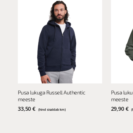
This
This
Vali
Pusa lukuga Russell Authentic
Pusa luku
product
product
meeste
meeste
has
has
multiple
multiple
33,50
€
29,90
€
(hind sisaldab km)
(
variants.
variants.
The
The
options
options