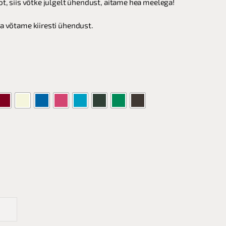
ot, siis võtke julgelt ühendust, aitame hea meelega!
ja võtame kiiresti ühendust.