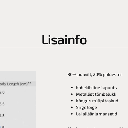
Lisainfo
80% puuvill, 20% polüester.
Kahekihiline kapuuts
Metallist tõmbelukk
Känguru tüüpi taskud
Sirge lõige
Lai alläär ja mansetid