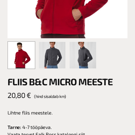
FLIIS B&C MICRO MEESTE
20,80
€
(hind sisaldab km)
Lihtne fliis meestele.
Tarne:
4-7 tööpäeva.
Vaata tervet Falk Ross
kataloogi siit.