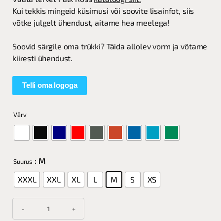
Kui tekkis mingeid küsimusi või soovite lisainfot, siis
võtke julgelt ühendust, aitame hea meelega!
Soovid särgile oma trükki? Täida allolev vorm ja võtame
kiiresti ühendust.
Telli oma logoga
Värv
: M
Suurus
XXXL
XXL
XL
L
M
S
XS