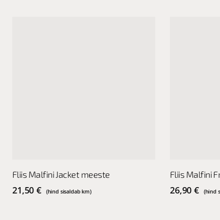
This
This
Vali
Fliis Malfini Jacket meeste
Fliis Malfini
product
product
has
has
21,50
€
26,90
€
(hind sisaldab km)
(hind 
multiple
multiple
variants.
variants.