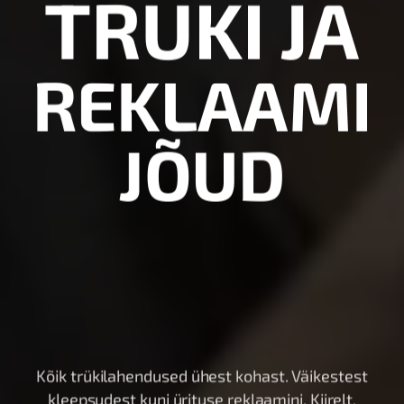
TRÜKI JA
R
E
K
L
A
A
M
I
J
Õ
U
D
Kõik trükilahendused ühest kohast. Väikestest
kleepsudest kuni ürituse reklaamini. Kiirelt,