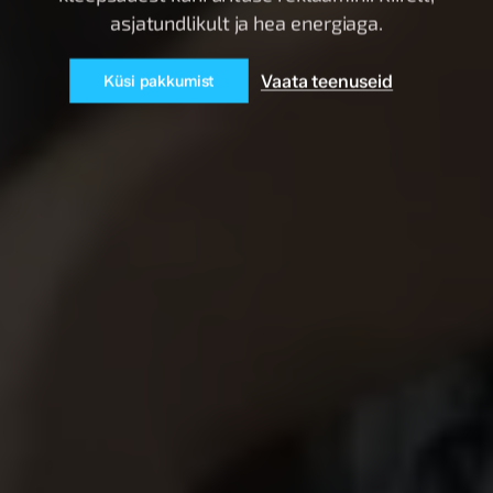
asjatundlikult ja hea energiaga.
Vaata teenuseid
Küsi pakkumist