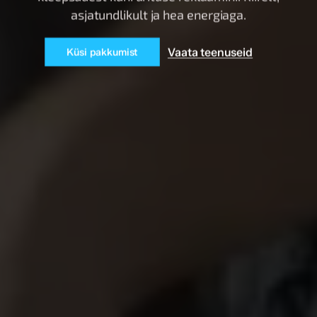
asjatundlikult ja hea energiaga.
Vaata teenuseid
Küsi pakkumist