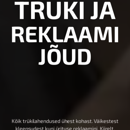
TRÜKI JA
R
E
K
L
A
A
M
I
J
Õ
U
D
Kõik trükilahendused ühest kohast. Väikestest
kleepsudest kuni ürituse reklaamini. Kiirelt,