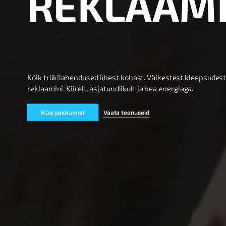
R
E
K
L
A
A
M
Kõik trükilahendused ühest kohast. Väikestest kleepsudest
reklaamini. Kiirelt, asjatundlikult ja hea energiaga.
Küsi pakkumist
Vaata teenuseid