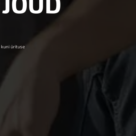
I
J
Õ
U
D
 kuni ürituse