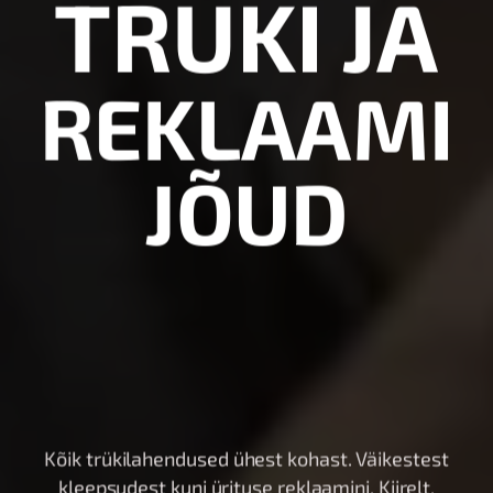
TRÜKI JA
R
E
K
L
A
A
M
I
J
Õ
U
D
Kõik trükilahendused ühest kohast. Väikestest
kleepsudest kuni ürituse reklaamini. Kiirelt,