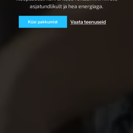
asjatundlikult ja hea energiaga.
Vaata teenuseid
Küsi pakkumist